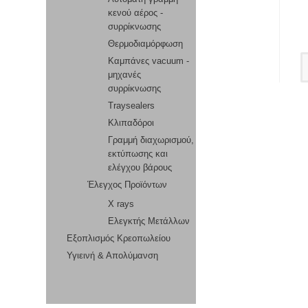
κενού αέρος -
συρρίκνωσης
Θερμοδιαμόρφωση
Καμπάνες vacuum -
μηχανές
συρρίκνωσης
Traysealers
Κλιπαδόροι
Γραμμή διαχωρισμού,
εκτύπωσης και
ελέγχου βάρους
Έλεγχος Προϊόντων
X rays
Ελεγκτής Μετάλλων
Εξοπλισμός Κρεοπωλείου
Υγιεινή & Απολύμανση