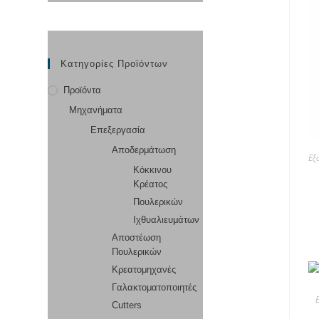
Κατηγορίες Προϊόντων
Προϊόντα
Μηχανήματα
Επεξεργασία
Αποδερμάτωση
Εξ
Κόκκινου
Κρέατος
Πουλερικών
Ιχθυαλιευμάτων
Αποστέωση
Πουλερικών
Κρεατομηχανές
Γαλακτοματοποιητές
Cutters