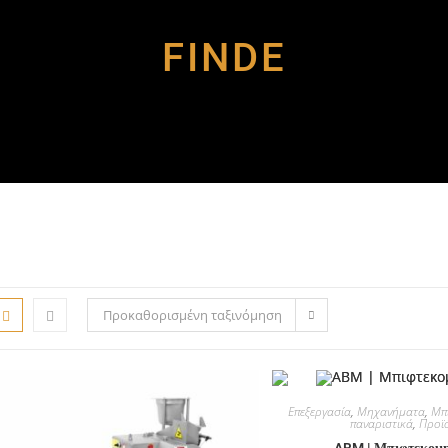
FINDE
Προκαθορισμένη ταξινόμηση
Επεξεργασία
,
Μηχανήματα
,
Μπ
παναριστικά
,
Προϊ
ABM | Μπιφτεκομη