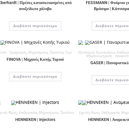
Eberhardt | Πρέσες κατασκευασμένες από
FESSMANN | Φούρνοι για
ανοξείδωτο χάλυβα
Βράσιμο | Κάπνισμα
Διαβάστε περισσότερα
Διαβάστε περισσ
Κοπή - Τεμαχισμός
,
Μηχανήματα
,
Προϊόντα
,
Τυρί
Εξοπλισμός Κρεοπωλείου
,
Επεξεργ
Μπιφτεκομηχανές - παναριστ
FINOVA | Μηχανές Κοπής Τυριού
GASER | Παναριστικέ
Διαβάστε περισσότερα
Διαβάστε περισσ
χυτές Άλμης
,
Επεξεργασία
,
Μηχανήματα
,
Προϊόντα
Εγχυτές Άλμης
,
Επεξεργασία
,
Μηχα
HENNEKEN | Injectors
HENNEKEN | Αναμεικτή