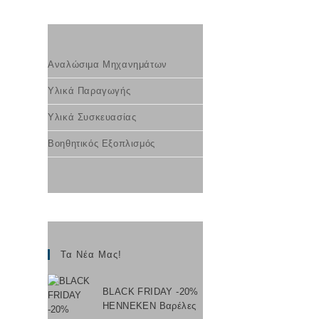
Αναλώσιμα Μηχανημάτων
Υλικά Παραγωγής
Υλικά Συσκευασίας
Βοηθητικός Εξοπλισμός
Τα Νέα Μας!
BLACK FRIDAY -20%
HENNEKEN Βαρέλες