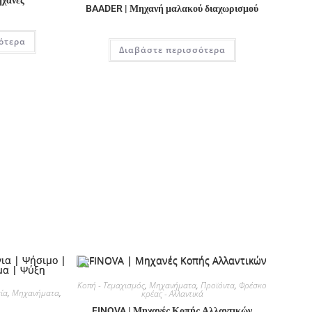
BAADER | Μηχανή μαλακού διαχωρισμού
ότερα
Διαβάστε περισσότερα
Κοπή - Τεμαχισμός
,
Μηχανήματα
,
Προϊόντα
,
Φρέσκο
ία
,
Μηχανήματα
,
κρέας - Αλλαντικά
FINOVA | Μηχανές Κοπής Αλλαντικών