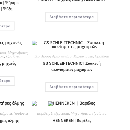
 | Ψήσιμο |
 | Ψύξη
Διαβάστε περισσότερα
ότερα
ασία
,
Μηχανήματα
,
Εξοπλισμός Κρεοπωλείου
,
Μηχανήματα
,
Προϊόντα
ικά
,
Προϊόντα
GS SCHLEIFTECHNIC | Συσκευή
ς μηχανές
ακονίσματος μαχαιριών
ότερα
Διαβάστε περισσότερα
νήματα
,
Προϊόντα
Βαρέλες
,
Επεξεργασία
,
Μηχανήματα
,
Προϊόντα
ρες άλμης
HENNEKEN | Βαρέλες