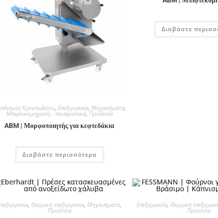
Διαβάστε περισσ
οπλισμός Κρεοπωλείου
,
Επεξεργασία
,
Μηχανήματα
,
Μπιφτεκομηχανές - παναριστικά
,
Προϊόντα
ABM | Μορφοποιητής για κεφτεδάκια
Διαβάστε περισσότερα
Επεξεργασία
,
Θερμική επεξεργασία
,
Μηχανήματα
,
Επεξεργασία
,
Θερμική επεξεργασ
Προϊόντα
Προϊόντα