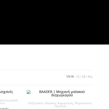
VIEW:
12
24
ALL
ιφτεκομηχανές -
Επεξεργασία
,
Μαλακός διαχωρισμός
,
Μηχανήματα
,
όντα
Προϊόντα
χανές