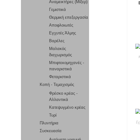
Αναμεικτήρες (Μίξερ)
Γεμιστικά
Θερμική επεξεργασία
Αποφλοιωτές
Εγχυτές Άλμης
Βαρέλες
Μαλακός
διαχωρισμός
Μπιφτεκομηχανές -
παναριστικά
Φεταριστικά
Κοπή - Τεμαχισμός
Φρέσκο κρέας -
Αλλαντικά
Κατεψυγμένο κρέας
Τυρί
Εγ
Πλυντήρια
Συσκευασία
Αυτόματη γραμμή