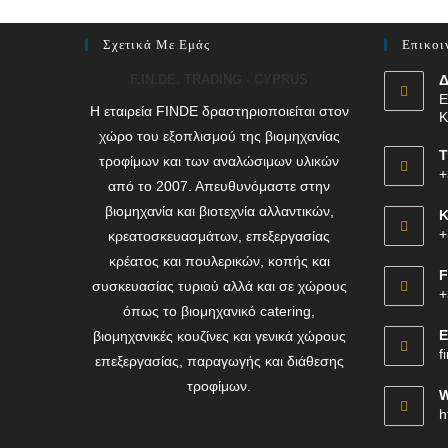
Σχετικά Με Εμάς
Επικοι
F.IN.DE. TRADING - CYPRUS
Δ
Ε
Η εταιρεία FINDE δραστηριοποιείται στον
Κ
χώρο του εξοπλισμού της βιομηχανίας
Τ
τροφίμων και των αναλώσιμων υλικών
+
από το 2007. Απευθυνόμαστε στην
βιομηχανία και βιοτεχνία αλλαντικών,
Κ
+
κρεατοσκευασμάτων, επεξεργασίας
κρέατος και πουλερικών, κοπής και
F
συσκευασίας τυριού αλλά και σε χώρους
+
όπως το βιομηχανικό catering,
E
βιομηχανικές κουζίνες και γενικά χώρους
f
επεξεργασίας, παραγωγής και διάθεσης
τροφίμων.
W
h