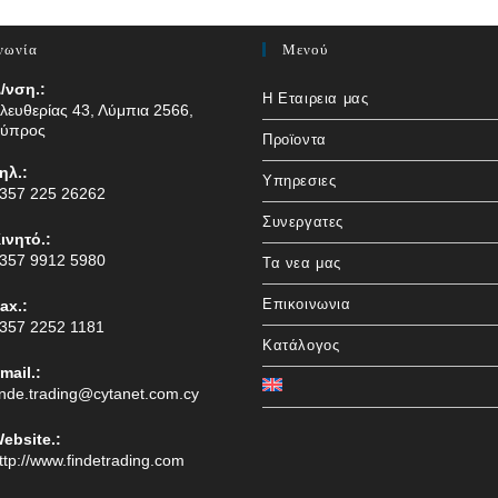
νωνία
Μενού
/νση.:
Η Εταιρεια μας
λευθερίας 43, Λύμπια 2566,
ύπρος
Προϊοντα
ηλ.:
Υπηρεσιες
357 225 26262
Συνεργατες
ινητό.:
357 9912 5980
Τα νεα μας
Επικοινωνια
ax.:
357 2252 1181
Κατάλογος
mail.:
inde.trading@cytanet.com.cy
ebsite.:
ttp://www.findetrading.com