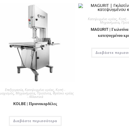
Κατεψυγμένο κρέας
,
Κοπή -
Μηχανήματα
,
Προϊ
MAGURIT | Γκιλοτίνα
κατεψυγμένου κρ
Διαβάστε περισσ
Επεξεργασία
,
Κατεψυγμένο κρέας
,
Κοπή -
εμαχισμός
,
Μηχανήματα
,
Προϊόντα
,
Φρέσκο κρέας
- Αλλαντικά
KOLBE | Πριονοκορδέλες
Διαβάστε περισσότερα