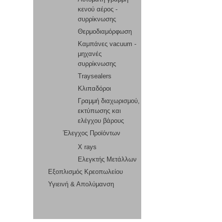
κενού αέρος -
συρρίκνωσης
Θερμοδιαμόρφωση
Καμπάνες vacuum -
μηχανές
συρρίκνωσης
Traysealers
Κλιπαδόροι
Γραμμή διαχωρισμού,
εκτύπωσης και
ελέγχου βάρους
Έλεγχος Προϊόντων
X rays
Ελεγκτής Μετάλλων
Εξοπλισμός Κρεοπωλείου
Υγιεινή & Απολύμανση