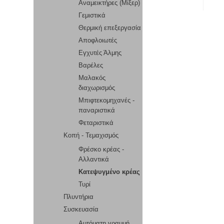
Αναμεικτήρες (Μίξερ)
Γεμιστικά
Θερμική επεξεργασία
Αποφλοιωτές
Εγχυτές Άλμης
Βαρέλες
Μαλακός
διαχωρισμός
Μπιφτεκομηχανές -
παναριστικά
Φεταριστικά
Κοπή - Τεμαχισμός
Φρέσκο κρέας -
Αλλαντικά
Κατεψυγμένο κρέας
Τυρί
Πλυντήρια
Συσκευασία
Αυτόματη γραμμή