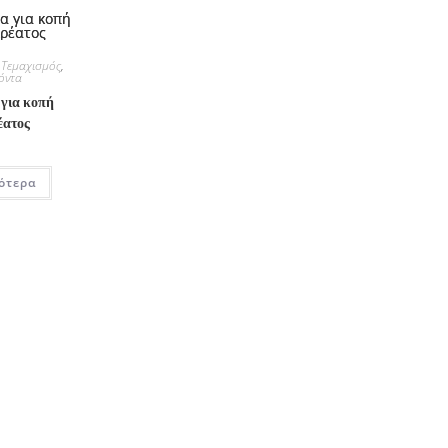
 Τεμαχισμός
,
όντα
 για κοπή
έατος
ότερα