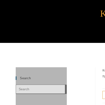
Κ
π
Search