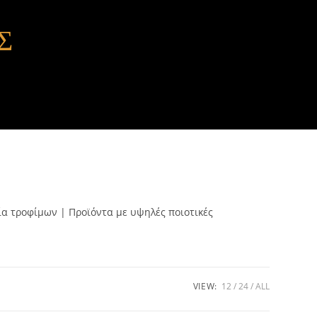
Σ
ία τροφίμων | Προϊόντα με υψηλές ποιοτικές
VIEW:
12
24
ALL