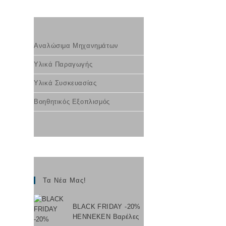
Αναλώσιμα Μηχανημάτων
Υλικά Παραγωγής
Υλικά Συσκευασίας
Βοηθητικός Εξοπλισμός
Τα Νέα Μας!
BLACK FRIDAY -20%
HENNEKEN Βαρέλες