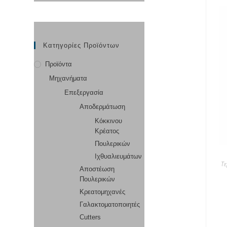
Κατηγορίες Προϊόντων
Προϊόντα
Μηχανήματα
Επεξεργασία
Αποδερμάτωση
Κόκκινου
Κρέατος
Πουλερικών
Ιχθυαλιευμάτων
Τ
Αποστέωση
Πουλερικών
Κρεατομηχανές
Γαλακτοματοποιητές
Cutters