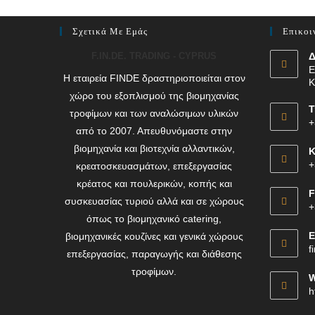
Σχετικά Με Εμάς
Επικοι
F.IN.DE. TRADING - CYPRUS
Δ
Ε
Η εταιρεία FINDE δραστηριοποιείται στον
Κ
χώρο του εξοπλισμού της βιομηχανίας
Τ
τροφίμων και των αναλώσιμων υλικών
+
από το 2007. Απευθυνόμαστε στην
βιομηχανία και βιοτεχνία αλλαντικών,
Κ
+
κρεατοσκευασμάτων, επεξεργασίας
κρέατος και πουλερικών, κοπής και
F
συσκευασίας τυριού αλλά και σε χώρους
+
όπως το βιομηχανικό catering,
E
βιομηχανικές κουζίνες και γενικά χώρους
f
επεξεργασίας, παραγωγής και διάθεσης
τροφίμων.
W
h