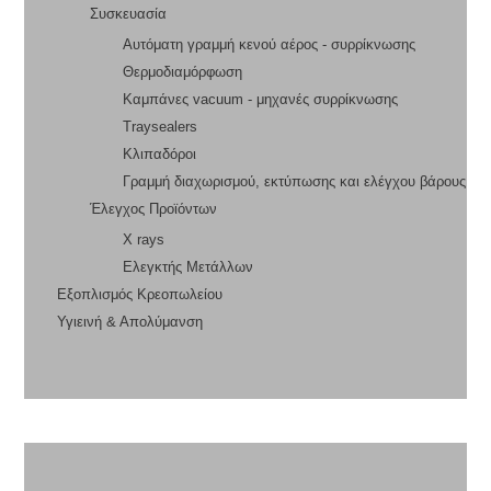
Συσκευασία
Αυτόματη γραμμή κενού αέρος - συρρίκνωσης
Θερμοδιαμόρφωση
Καμπάνες vacuum - μηχανές συρρίκνωσης
Traysealers
Κλιπαδόροι
Γραμμή διαχωρισμού, εκτύπωσης και ελέγχου βάρους
Έλεγχος Προϊόντων
X rays
Ελεγκτής Μετάλλων
Εξοπλισμός Κρεοπωλείου
Υγιεινή & Απολύμανση