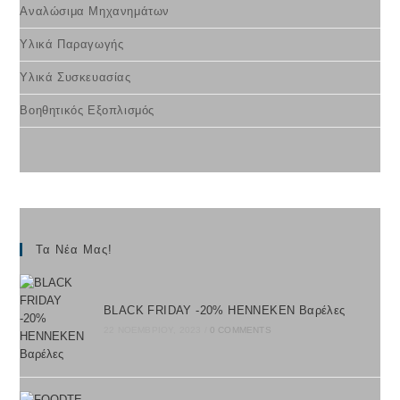
Αναλώσιμα Μηχανημάτων
Υλικά Παραγωγής
Υλικά Συσκευασίας
Βοηθητικός Εξοπλισμός
Τα Νέα Μας!
BLACK FRIDAY -20% HENNEKEN Βαρέλες
22 ΝΟΕΜΒΡΊΟΥ, 2023
/
0 COMMENTS