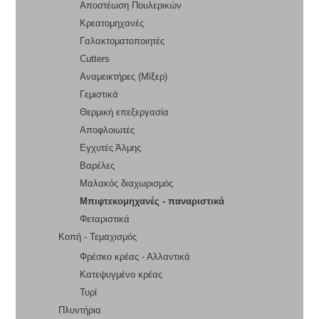
Αποστέωση Πουλερικών
Κρεατομηχανές
Γαλακτοματοποιητές
Cutters
Αναμεικτήρες (Μίξερ)
Γεμιστικά
Θερμική επεξεργασία
Αποφλοιωτές
Εγχυτές Άλμης
Βαρέλες
Μαλακός διαχωρισμός
Μπιφτεκομηχανές - παναριστικά
Φεταριστικά
Κοπή - Τεμαχισμός
Φρέσκο κρέας - Αλλαντικά
Κατεψυγμένο κρέας
Τυρί
Πλυντήρια