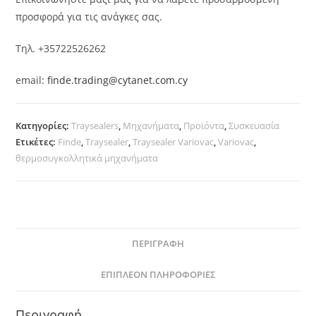
προσφορά για τις ανάγκες σας.
Τηλ. +35722526262
email:
finde.trading@cytanet.com.cy
Κατηγορίες:
Traysealers
,
Μηχανήματα
,
Προϊόντα
,
Συσκευασία
Ετικέτες:
Finde
,
Traysealer
,
Traysealer Variovac
,
Variovac
,
θερμοσυγκολλητικά μηχανήματα
ΠΕΡΙΓΡΑΦΉ
ΕΠΙΠΛΈΟΝ ΠΛΗΡΟΦΟΡΊΕΣ
Περιγραφή